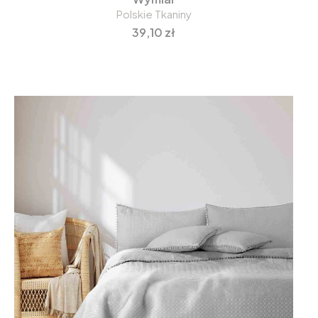
Polskie Tkaniny
Cena
39,10 zł