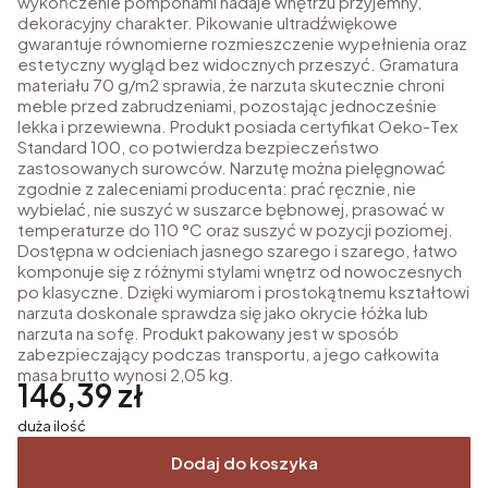
wykończenie pomponami nadaje wnętrzu przyjemny,
dekoracyjny charakter. Pikowanie ultradźwiękowe
gwarantuje równomierne rozmieszczenie wypełnienia oraz
estetyczny wygląd bez widocznych przeszyć. Gramatura
materiału 70 g/m2 sprawia, że narzuta skutecznie chroni
meble przed zabrudzeniami, pozostając jednocześnie
lekka i przewiewna. Produkt posiada certyfikat Oeko-Tex
Standard 100, co potwierdza bezpieczeństwo
zastosowanych surowców. Narzutę można pielęgnować
zgodnie z zaleceniami producenta: prać ręcznie, nie
wybielać, nie suszyć w suszarce bębnowej, prasować w
temperaturze do 110 °C oraz suszyć w pozycji poziomej.
Dostępna w odcieniach jasnego szarego i szarego, łatwo
komponuje się z różnymi stylami wnętrz od nowoczesnych
po klasyczne. Dzięki wymiarom i prostokątnemu kształtowi
narzuta doskonale sprawdza się jako okrycie łóżka lub
narzuta na sofę. Produkt pakowany jest w sposób
zabezpieczający podczas transportu, a jego całkowita
masa brutto wynosi 2,05 kg.
Cena
146,39 zł
duża ilość
Dodaj do koszyka