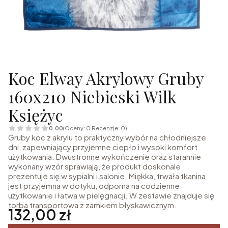
Koc Elway Akrylowy Gruby
160x210 Niebieski Wilk
Księżyc
0.00
(Oceny: 0 Recenzje: 0)
Gruby koc z akrylu to praktyczny wybór na chłodniejsze
dni, zapewniający przyjemne ciepło i wysoki komfort
użytkowania. Dwustronne wykończenie oraz starannie
wykonany wzór sprawiają, że produkt doskonale
prezentuje się w sypialni i salonie. Miękka, trwała tkanina
jest przyjemna w dotyku, odporna na codzienne
użytkowanie i łatwa w pielęgnacji. W zestawie znajduje się
torba transportowa z zamkiem błyskawicznym.
Cena
132,00 zł